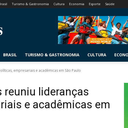
Brasil
Turismo & Gastronomia
Cultura
Economia
Esporte
Saúde
BRASIL
TURISMO & GASTRONOMIA
CULTURA
ECON
políticas, empresariais e acadêmicas em São Paulo
 reuniu lideranças
ariais e acadêmicas em