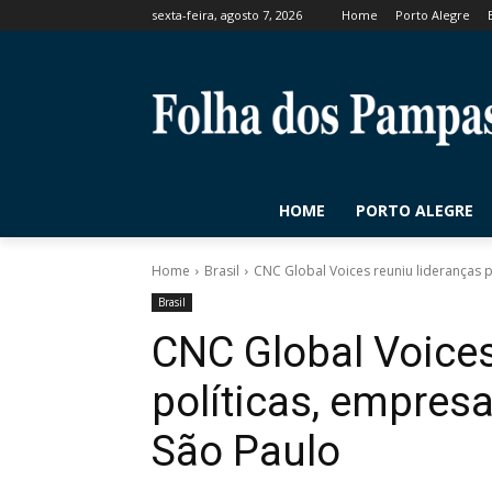
sexta-feira, agosto 7, 2026
Home
Porto Alegre
HOME
PORTO ALEGRE
Home
Brasil
CNC Global Voices reuniu lideranças 
Brasil
CNC Global Voices
políticas, empres
São Paulo