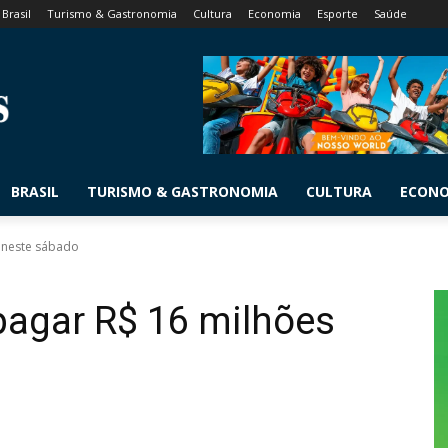
Brasil
Turismo & Gastronomia
Cultura
Economia
Esporte
Saúde
BRASIL
TURISMO & GASTRONOMIA
CULTURA
ECON
 neste sábado
agar R$ 16 milhões