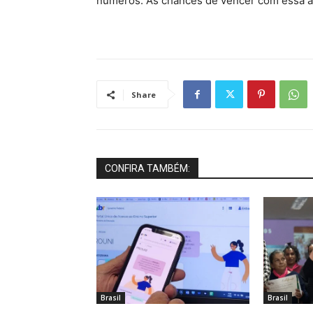
números. As chances de vencer com essa a
Share
CONFIRA TAMBÉM:
Brasil
Brasil