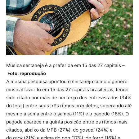
Música sertaneja é a preferida em 15 das 27 capitais –
Foto: reprodução
A mesma pesquisa apontou o sertanejo como o gênero
musical favorito em 15 das 27 capitais brasileiras, tendo
sido citado por mais de um terço dos entrevistados (34%
do total) entre seus três ritmos prediletos, superando até
mesmo a soma entre o samba (11%) e o pagode (18%). O
pagode aparece na quinta posição entre os ritmos mais
citados, abaixo da MPB (27%), do
gospel
(24%) e
do
rock
(21%) e acima do
pop
(17%), do forró (16%) e