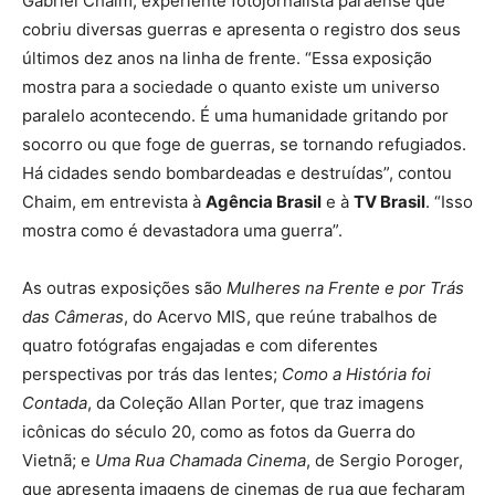
Gabriel Chaim, experiente fotojornalista paraense que
cobriu diversas guerras e apresenta o registro dos seus
últimos dez anos na linha de frente. “Essa exposição
mostra para a sociedade o quanto existe um universo
paralelo acontecendo. É uma humanidade gritando por
socorro ou que foge de guerras, se tornando refugiados.
Há cidades sendo bombardeadas e destruídas”, contou
Chaim, em entrevista à
Agência Brasil
e à
TV Brasil
. “Isso
mostra como é devastadora uma guerra”.
As outras exposições são
Mulheres na Frente e por Trás
das Câmeras
, do Acervo MIS, que reúne trabalhos de
quatro fotógrafas engajadas e com diferentes
perspectivas por trás das lentes;
Como a História foi
Contada
, da Coleção Allan Porter, que traz imagens
icônicas do século 20, como as fotos da Guerra do
Vietnã; e
Uma Rua Chamada Cinema
, de Sergio Poroger,
que apresenta imagens de cinemas de rua que fecharam