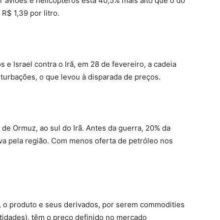
r aviões e helicópteros está 40,5% mais alto que o do
R$ 1,39 por litro.
e Israel contra o Irã, em 28 de fevereiro, a cadeia
erturbações, o que levou à disparada de preços.
o de Ormuz, ao sul do Irã. Antes da guerra, 20% da
va pela região. Com menos oferta de petróleo nos
o, o produto e seus derivados, por serem commodities
idades), têm o preço definido no mercado