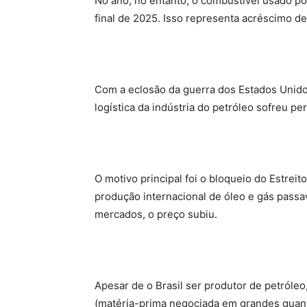
No ano, no entanto, o combustível usado po
final de 2025. Isso representa acréscimo de 
Com a eclosão da guerra dos Estados Unidos 
logística da indústria do petróleo sofreu p
O motivo principal foi o bloqueio do Estreit
produção internacional de óleo e gás passa
mercados, o preço subiu.
Apesar de o Brasil ser produtor de petróle
(matéria-prima negociada em grandes quant