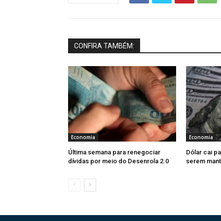
CONFIRA TAMBÉM:
Economia
Economia
Última semana para renegociar
Dólar cai pa
dívidas por meio do Desenrola 2.0
serem mant