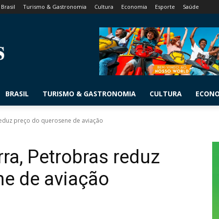
Brasil
Turismo & Gastronomia
Cultura
Economia
Esporte
Saúde
BRASIL
TURISMO & GASTRONOMIA
CULTURA
ECON
reduz preço do querosene de aviação
ra, Petrobras reduz
ne de aviação