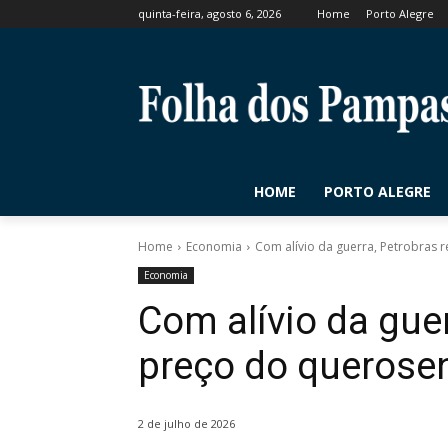
quinta-feira, agosto 6, 2026
Home
Porto Alegre
HOME
PORTO ALEGRE
Home
Economia
Com alívio da guerra, Petrobras 
Economia
Com alívio da guer
preço do querose
2 de julho de 2026