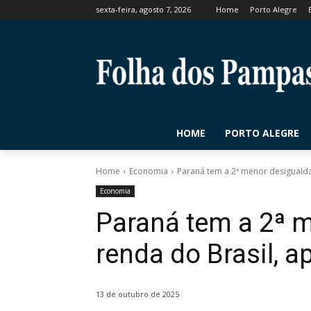
sexta-feira, agosto 7, 2026
Home
Porto Alegre
HOME
PORTO ALEGRE
Home
Economia
Paraná tem a 2ª menor desigualda
Economia
Paraná tem a 2ª 
renda do Brasil, a
13 de outubro de 2025