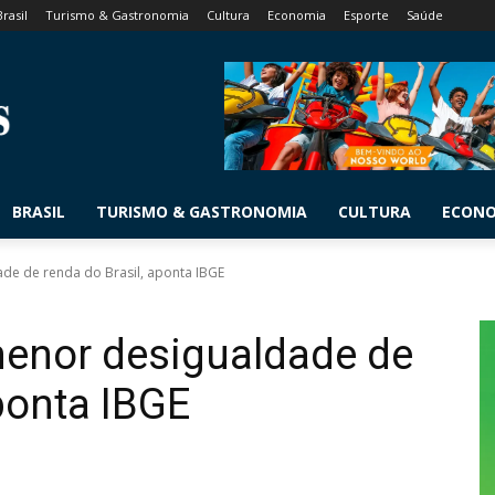
Brasil
Turismo & Gastronomia
Cultura
Economia
Esporte
Saúde
BRASIL
TURISMO & GASTRONOMIA
CULTURA
ECON
de de renda do Brasil, aponta IBGE
menor desigualdade de
ponta IBGE