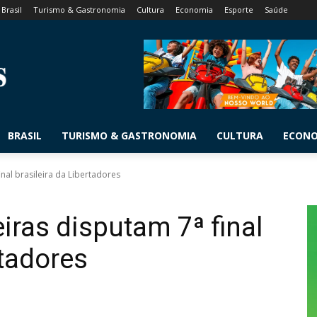
Brasil
Turismo & Gastronomia
Cultura
Economia
Esporte
Saúde
BRASIL
TURISMO & GASTRONOMIA
CULTURA
ECON
nal brasileira da Libertadores
ras disputam 7ª final
rtadores