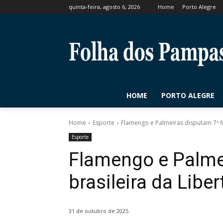
quinta-feira, agosto 6, 2026
Home
Porto Alegre
HOME
PORTO ALEGRE
Home
Esporte
Flamengo e Palmeiras disputam 7ª fi
Esporte
Flamengo e Palmei
brasileira da Libe
31 de outubro de 2025