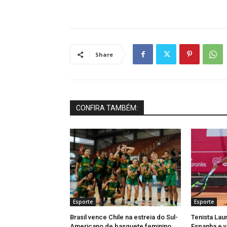
Share
CONFIRA TAMBÉM:
Esporte
Esporte
Brasil vence Chile na estreia do Sul-
Tenista Lau
Americano de basquete feminino
Espanha e v