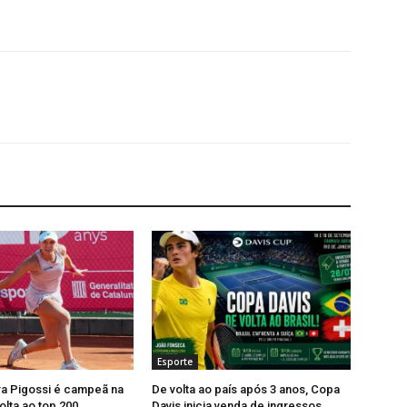
Esporte
ra Pigossi é campeã na
De volta ao país após 3 anos, Copa
olta ao top 200
Davis inicia venda de ingressos