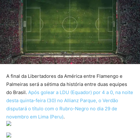
A final da Libertadores da América entre Flamengo e
Palmeiras será a sétima da história entre duas equipes
do Brasil.
Após golear a LDU (Equador) por 4 a 0, na noite
desta quinta-feira (30) no Allianz Parque, o Verdão
disputará o título com o Rubro-Negro no dia 29 de
novembro em Lima (Peru)
.