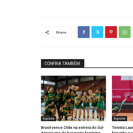
Share
CONFIRA TAMBÉM:
Esporte
Esporte
Brasil vence Chile na estreia do Sul-
Tenista Lau
Americano de basquete feminino
Espanha e v