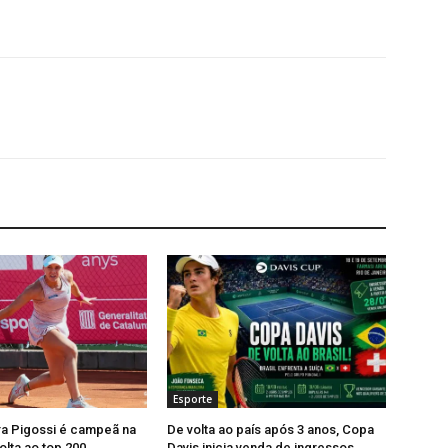
Esporte
ra Pigossi é campeã na
De volta ao país após 3 anos, Copa
olta ao top 200
Davis inicia venda de ingressos