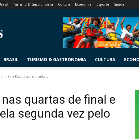
Brasil
Turismo & Gastronomia
Cultura
Economia
Esporte
Saúde
BRASIL
TURISMO & GASTRONOMIA
CULTURA
ECON
al e São Paulo perde pela...
nas quartas de final e
ela segunda vez pelo