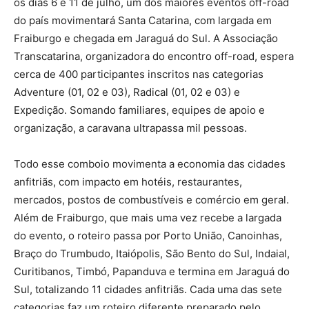
os dias 6 e 11 de julho, um dos maiores eventos off-road
do país movimentará Santa Catarina, com largada em
Fraiburgo e chegada em Jaraguá do Sul. A Associação
Transcatarina, organizadora do encontro off-road, espera
cerca de 400 participantes inscritos nas categorias
Adventure (01, 02 e 03), Radical (01, 02 e 03) e
Expedição. Somando familiares, equipes de apoio e
organização, a caravana ultrapassa mil pessoas.
Todo esse comboio movimenta a economia das cidades
anfitriãs, com impacto em hotéis, restaurantes,
mercados, postos de combustíveis e comércio em geral.
Além de Fraiburgo, que mais uma vez recebe a largada
do evento, o roteiro passa por Porto União, Canoinhas,
Braço do Trumbudo, Itaiópolis, São Bento do Sul, Indaial,
Curitibanos, Timbó, Papanduva e termina em Jaraguá do
Sul, totalizando 11 cidades anfitriãs. Cada uma das sete
categorias faz um roteiro diferente preparado pelo