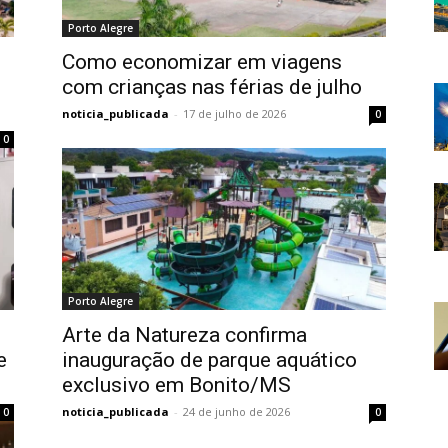
Porto Alegre
Como economizar em viagens
com crianças nas férias de julho
noticia_publicada
-
17 de julho de 2026
0
0
Porto Alegre
Arte da Natureza confirma
e
inauguração de parque aquático
exclusivo em Bonito/MS
noticia_publicada
-
24 de junho de 2026
0
0