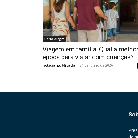
Porto Alegre
Viagem em família: Qual a melho
época para viajar com crianças?
noticia_publicada
-
21 de junho de 2026
Sob
Prez
de q