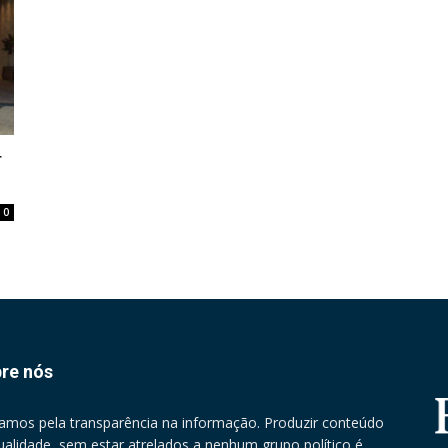
r
0
re nós
amos pela transparência na informação. Produzir conteúdo
ualidade, sem estar atrelados a nenhum grupo político é