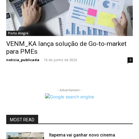
Porto Alegre
VENM_KA lança solução de Go-to-market
para PMEs
noticia_publicada
-
16 de junho de 2026
0
- Advertisment -
MOST READ
Itapema vai ganhar novo cinema