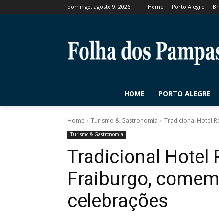
domingo, agosto 9, 2026
Home
Porto Alegre
Br
HOME
PORTO ALEGRE
Home
Turismo & Gastronomia
Tradicional Hotel 
Turismo & Gastronomia
Tradicional Hotel 
Fraiburgo, comem
celebrações