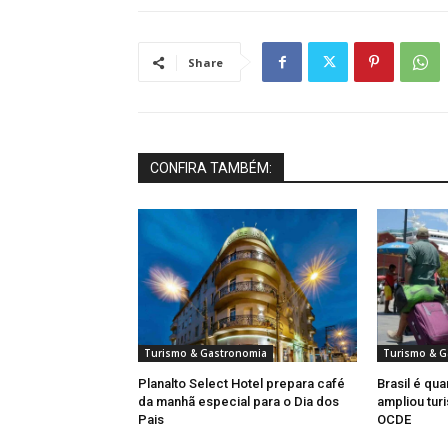
Share
CONFIRA TAMBÉM:
Turismo & Gastronomia
Turismo & G
Planalto Select Hotel prepara café
Brasil é qua
da manhã especial para o Dia dos
ampliou turi
Pais
OCDE